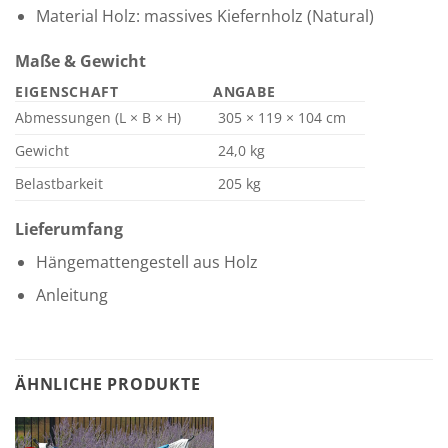
Material Holz: massives Kiefernholz (Natural)
Maße & Gewicht
EIGENSCHAFT
ANGABE
Abmessungen (L × B × H)
305 × 119 × 104 cm
Gewicht
24,0 kg
Belastbarkeit
205 kg
Lieferumfang
Hängemattengestell aus Holz
Anleitung
ÄHNLICHE PRODUKTE