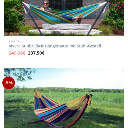
VIVERE
Vivere Sunbrella® Hängematte mit Stahl-Gestell
Ursprünglicher
Aktueller
249,95
€
237,50
€
Preis
Preis
war:
ist:
249,95€
237,50€.
-5%