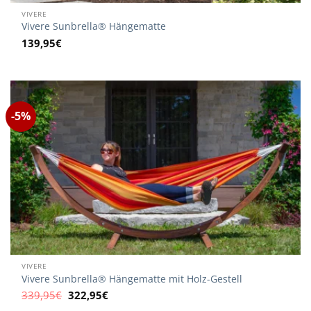
VIVERE
Vivere Sunbrella® Hängematte
139,95
€
-5%
VIVERE
Vivere Sunbrella® Hängematte mit Holz-Gestell
Ursprünglicher
Aktueller
339,95
€
322,95
€
Preis
Preis