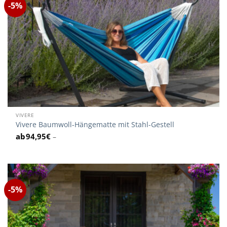
-5%
VIVERE
Vivere Baumwoll-Hängematte mit Stahl-Gestell
94,95
€
–
-5%