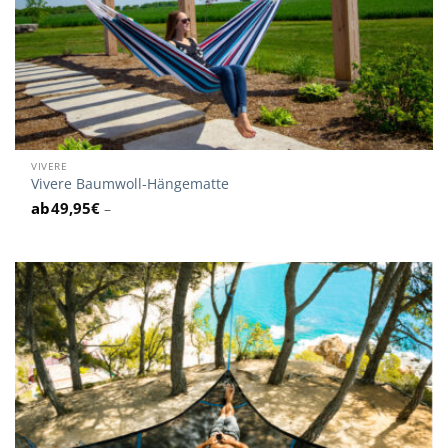
VIVERE
Vivere Baumwoll-Hängematte
49,95
€
–