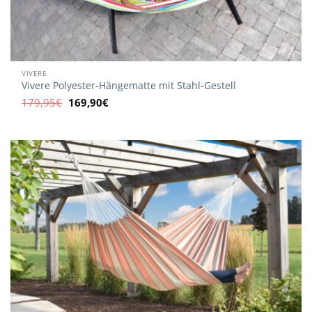
VIVERE
Vivere Polyester-Hängematte mit Stahl-Gestell
Ursprünglicher
Aktueller
179,95
€
169,90
€
Preis
Preis
war:
ist:
179,95€
169,90€.