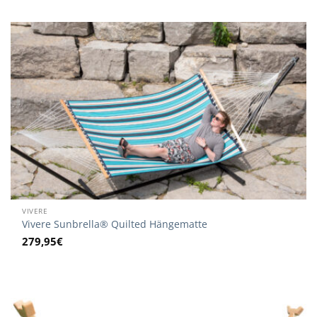
war:
ist:
339,95€
322,95€.
VIVERE
Vivere Sunbrella® Quilted Hängematte
279,95
€