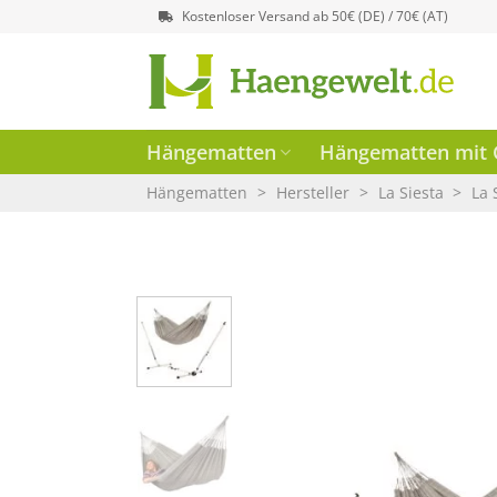
Zum
Kostenloser Versand ab 50€ (DE) / 70€ (AT)
Inhalt
springen
Hängematten
Hängematten mit G
Hängematten
>
Hersteller
>
La Siesta
>
La 