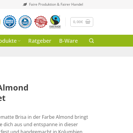
Faire Produktion & Fairer Handel
0,00
€
odukte
Ratgeber
B-Ware
 Almond
et
matte Brisa in der Farbe Almond bringt
e dich aus und entspanne in dieser
fest und handgemacht in Kolumbien.