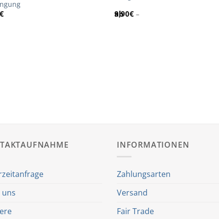
ängung
€
9,90
€
–
TAKTAUFNAHME
INFORMATIONEN
rzeitanfrage
Zahlungsarten
 uns
Versand
iere
Fair Trade