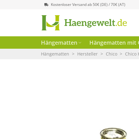
Zum
Kostenloser Versand ab 50€ (DE) / 70€ (AT)
Inhalt
springen
Hängematten
Hängematten mit G
Hängematten
>
Hersteller
>
Chico
>
Chico 