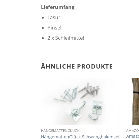
Lieferumfang
Lasur
Pinsel
2 x Schleifmittel
ÄHNLICHE PRODUKTE
HÄNGEMATTENGLÜCK
AMAZO
 Tarp
Amazo
HängemattenGlück Schwunghakenset