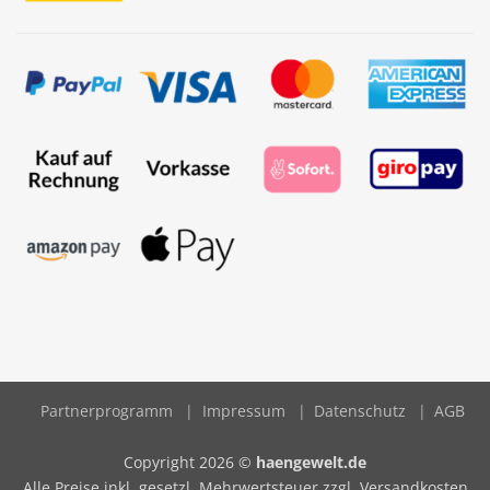
Partnerprogramm
Impressum
Datenschutz
AGB
Copyright 2026 ©
haengewelt.de
Alle Preise inkl. gesetzl. Mehrwertsteuer zzgl. Versandkosten